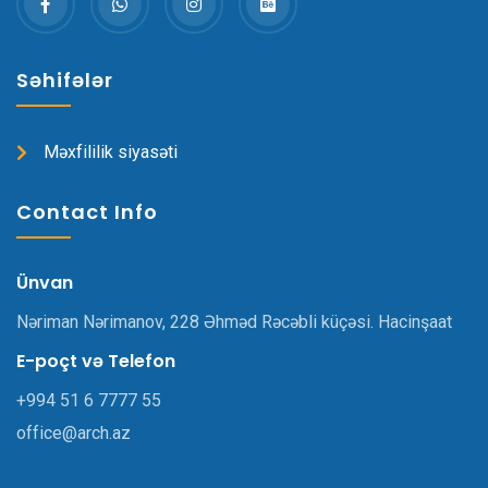
Səhifələr
Məxfililik siyasəti
Contact Info
Ünvan
Nəriman Nərimanov, 228 Əhməd Rəcəbli küçəsi. Hacinşaat
E-poçt və Telefon
+994 51 6 7777 55
office@arch.az