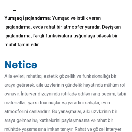
Yumşaq İşıqlandırma
: Yumşaq və istilik verən
işıqlandırma, evdə rahat bir atmosfer yaradır. Dəyişkən
işıqlandırma, fərqli funksiyalara uyğunlaşa biləcək bir
mühit təmin edir.
Nəticə
Ailə evləri, rahatlıq, estetik gözəllik və funksionallığı bir
araya gətirərək, ailə üzvlərinin gündəlik həyatında mühüm rol
oynayır. İnteryer dizaynında istifadə edilən rəng seçimi, təbii
materiallar, şəxsi toxunuşlar və yaradıcı sahələr, evin
atmosferini canlandırır. Bu yanaşmalar, ailə üzvlərinin bir
araya gəlməsinə, xatirələrini paylaşmasına və rahat bir
mühitdə yaşamasına imkan tanıyır. Rahat və gözəl interyer