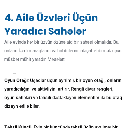
4. Ailə Üzvləri Üçün
Yaradıcı Sahələr
Ailə evində hər bir üzvün özünə aid bir sahəsi olmalıdır. Bu,
onların fərdi maraqlarını və hobbilerini inkişaf etdirmək üçün
müsbət mühit yaradır. Məsələn:
Oyun Otağı
: Uşaqlar üçün ayrılmış bir oyun otağı, onların
yaradıcılığını və aktivliyini artırır. Rəngli divar rəngləri,
oyun sahələri və təhsili dəstəkləyən elementlər ilə bu otaq
dizayn edilə bilər.
Təhsil Küncü
: Evin bir küncündə təhsil üçün ayrılmış bir