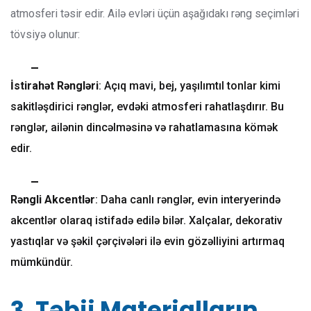
atmosferi təsir edir. Ailə evləri üçün aşağıdakı rəng seçimləri
tövsiyə olunur:
İstirahət Rəngləri
: Açıq mavi, bej, yaşılımtıl tonlar kimi
sakitləşdirici rənglər, evdəki atmosferi rahatlaşdırır. Bu
rənglər, ailənin dincəlməsinə və rahatlamasına kömək
edir.
Rəngli Akcentlər
: Daha canlı rənglər, evin interyerində
akcentlər olaraq istifadə edilə bilər. Xalçalar, dekorativ
yastıqlar və şəkil çərçivələri ilə evin gözəlliyini artırmaq
mümkündür.
3. Təbii Materialların