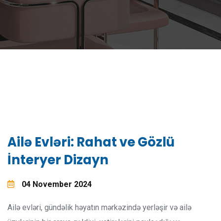
Ailə Evləri: Rahat ve Gözlü
İnteryer Dizayn
04 November 2024
Ailə evləri, gündəlik həyatın mərkəzində yerləşir və ailə