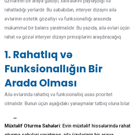
üzvlərinin bir araya gəldiyi, xatirələrini paylaşdığı və
rahatladığı yerlərdir. Bu səbəbdən, interyer dizaynı ailə
evlərinin estetik gözəlliyi və funksionallığı arasında
mükəmməl bir balans yaratmalıdır. Bu yazıda, ailə evləri üçün
rahat və gözəl interyer dizayn prinsiplərini araşdıracağıq.
1. Rahatlıq və
Funksionallığın Bir
Arada Olması
Ailə evlərində rahatlıq və funksionallıq əsas prioritet
olmalıdır. Bunun üçün aşağıdakı yanaşmalar tətbiq oluna bilər:
Müxtəlif Oturma Sahələri
: Evin müxtəlif hissələrində rahat
oturma sahələri yaratmaq, ailə üzvlərinin bir araya