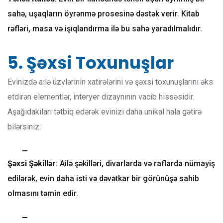
sahə, uşaqların öyrənmə prosesinə dəstək verir. Kitab
rəfləri, masa və işıqlandırma ilə bu sahə yaradılmalıdır.
5. Şəxsi Toxunuşlar
Evinizdə ailə üzvlərinin xatirələrini və şəxsi toxunuşlarını əks
etdirən elementlər, interyer dizaynının vacib hissəsidir.
Aşağıdakıları tətbiq edərək evinizi daha unikal hala gətirə
bilərsiniz:
Şəxsi Şəkillər
: Ailə şəkilləri, divarlarda və raflarda nümayiş
edilərək, evin daha isti və dəvətkar bir görünüşə sahib
olmasını təmin edir.