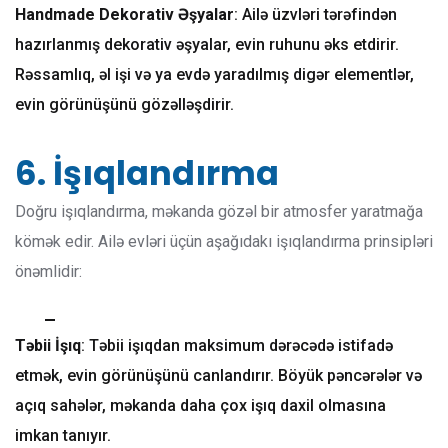
Handmade Dekorativ Əşyalar
: Ailə üzvləri tərəfindən
hazırlanmış dekorativ əşyalar, evin ruhunu əks etdirir.
Rəssamlıq, əl işi və ya evdə yaradılmış digər elementlər,
evin görünüşünü gözəlləşdirir.
6. İşıqlandırma
Doğru işıqlandırma, məkanda gözəl bir atmosfer yaratmağa
kömək edir. Ailə evləri üçün aşağıdakı işıqlandırma prinsipləri
önəmlidir:
Təbii İşıq
: Təbii işıqdan maksimum dərəcədə istifadə
etmək, evin görünüşünü canlandırır. Böyük pəncərələr və
açıq sahələr, məkanda daha çox işıq daxil olmasına
imkan tanıyır.