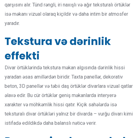
qarşısını alır. Tünd rəngli, iri naxışlı və ağır teksturalı örtüklər
isə məkanı vizual olaraq kiçildir və daha intim bir atmosfer
yaradır.
Tekstura və dərinlik
effekti
Divar örtüklərində tekstura məkan algısında dərinlik hissi
yaradan əsas amillərdən biridir. Taxta panellər, dekorativ
beton, 3D panellər və təbii daş örtüklər divarlara vizual qatlar
əlavə edir. Bu cür örtüklər geniş məkanlarda interyerə
xarakter və möhkəmlik hissi qatır. Kiçik sahələrdə isə
teksturalı divar örtükləri yalnız bir divarda – vurğu divarı kimi
istifadə edildikdə daha balanslı nəticə verir.