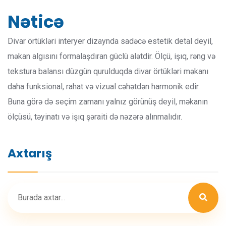
Nəticə
Divar örtükləri interyer dizaynda sadəcə estetik detal deyil,
məkan algısını formalaşdıran güclü alətdir. Ölçü, işıq, rəng və
tekstura balansı düzgün qurulduqda divar örtükləri məkanı
daha funksional, rahat və vizual cəhətdən harmonik edir.
Buna görə də seçim zamanı yalnız görünüş deyil, məkanın
ölçüsü, təyinatı və işıq şəraiti də nəzərə alınmalıdır.
Axtarış