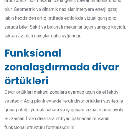
üfüqi xətlər isə məkanın daha geniş qavranılmasına səbəb
olur. Geometrik və dinamik naxışlar interyerə enerji qatır,
lakin həddindən artıq istifadə edildikdə vizual qarışıqlıq
yarada bilər. Sakit və balanslı məkanlar üçün yumşaq keçidli,
təkrarı az olan naxışlar daha uyğundur.
Funksional
zonalaşdırmada divar
örtükləri
Divar örtükləri məkanı zonalara ayırmaq üçün də effektiv
vasitədir. Açıq planlı evlərdə fərqli divar örtükləri vasitəsilə
qonaq otağı, yemək sahəsi və iş guşəsi vizual olaraq ayrılır.
Bu zaman fiziki divarlara ehtiyac qalmadan məkanın
funksional strukturu formalaşdırılır.