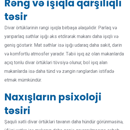
Rəng və işıqla qarşılıqlı
təsir
Divar örtüklərinin rəngi işıqla birbaşa əlaqəlidir. Parlaq və
yarıparlaq səthlər işığı əks etdirərək məkanı daha işıqlı və
geniş göstərir. Mat səthlər isə işığı udaraq daha sakit, dərin
və komfortlu atmosfer yaradır. Təbii işıq az olan məkanlarda
açıq tonlu divar örtükləri tövsiyə olunur, bol işıq alan
məkanlarda isə daha tünd və zəngin rənglərdən istifadə
etmək mümkündür.
Naxışların psixoloji
təsiri
Şaquli xətli divar örtükləri tavanın daha hündür görünməsinə,