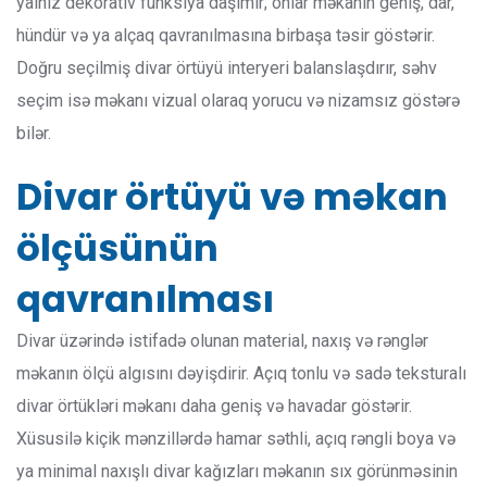
yalnız dekorativ funksiya daşımır; onlar məkanın geniş, dar,
hündür və ya alçaq qavranılmasına birbaşa təsir göstərir.
Doğru seçilmiş divar örtüyü interyeri balanslaşdırır, səhv
seçim isə məkanı vizual olaraq yorucu və nizamsız göstərə
bilər.
Divar örtüyü və məkan
ölçüsünün
qavranılması
Divar üzərində istifadə olunan material, naxış və rənglər
məkanın ölçü algısını dəyişdirir. Açıq tonlu və sadə teksturalı
divar örtükləri məkanı daha geniş və havadar göstərir.
Xüsusilə kiçik mənzillərdə hamar səthli, açıq rəngli boya və
ya minimal naxışlı divar kağızları məkanın sıx görünməsinin