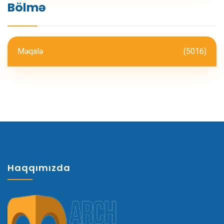
Bölmə
Məqalə
(5016)
Haqqımızda