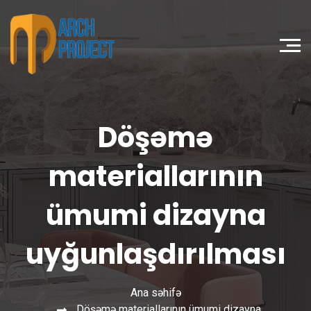
Döşəmə
materiallarının
ümumi dizayna
uyğunlaşdırılması
Ana səhifə
Döşəmə materiallarının ümumi dizayna