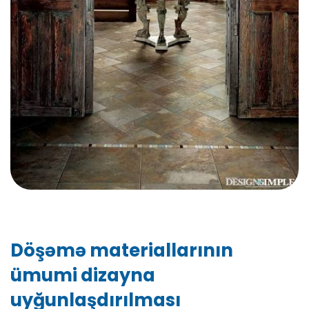
Döşəmə materiallarının
ümumi dizayna
uyğunlaşdırılması