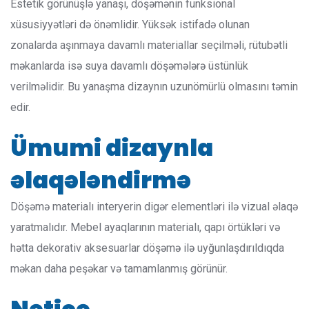
Estetik görünüşlə yanaşı, döşəmənin funksional
xüsusiyyətləri də önəmlidir. Yüksək istifadə olunan
zonalarda aşınmaya davamlı materiallar seçilməli, rütubətli
məkanlarda isə suya davamlı döşəmələrə üstünlük
verilməlidir. Bu yanaşma dizaynın uzunömürlü olmasını təmin
edir.
Ümumi dizaynla
əlaqələndirmə
Döşəmə materialı interyerin digər elementləri ilə vizual əlaqə
yaratmalıdır. Mebel ayaqlarının materialı, qapı örtükləri və
hətta dekorativ aksesuarlar döşəmə ilə uyğunlaşdırıldıqda
məkan daha peşəkar və tamamlanmış görünür.