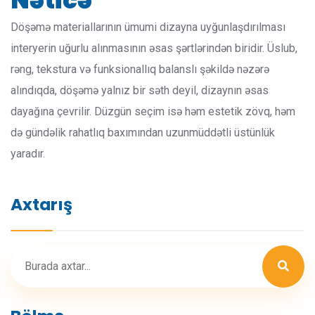
Nəticə
Döşəmə materiallarının ümumi dizayna uyğunlaşdırılması
interyerin uğurlu alınmasının əsas şərtlərindən biridir. Üslub,
rəng, tekstura və funksionallıq balanslı şəkildə nəzərə
alındıqda, döşəmə yalnız bir səth deyil, dizaynın əsas
dayağına çevrilir. Düzgün seçim isə həm estetik zövq, həm
də gündəlik rahatlıq baxımından uzunmüddətli üstünlük
yaradır.
Axtarış