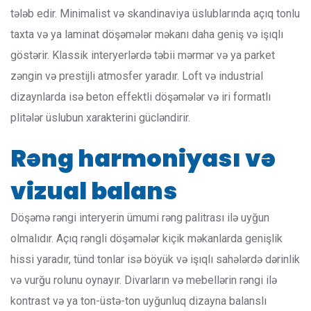
tələb edir. Minimalist və skandinaviya üslublarında açıq tonlu
taxta və ya laminat döşəmələr məkanı daha geniş və işıqlı
göstərir. Klassik interyerlərdə təbii mərmər və ya parket
zəngin və prestijli atmosfer yaradır. Loft və industrial
dizaynlarda isə beton effektli döşəmələr və iri formatlı
plitələr üslubun xarakterini gücləndirir.
Rəng harmoniyası və
vizual balans
Döşəmə rəngi interyerin ümumi rəng palitrası ilə uyğun
olmalıdır. Açıq rəngli döşəmələr kiçik məkanlarda genişlik
hissi yaradır, tünd tonlar isə böyük və işıqlı sahələrdə dərinlik
və vurğu rolunu oynayır. Divarların və mebellərin rəngi ilə
kontrast və ya ton-üstə-ton uyğunluq dizayna balanslı