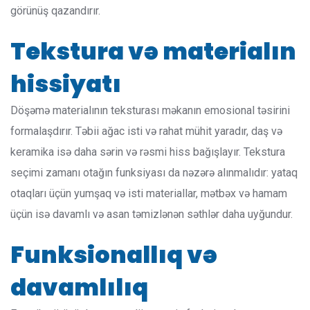
görünüş qazandırır.
Tekstura və materialın
hissiyatı
Döşəmə materialının teksturası məkanın emosional təsirini
formalaşdırır. Təbii ağac isti və rahat mühit yaradır, daş və
keramika isə daha sərin və rəsmi hiss bağışlayır. Tekstura
seçimi zamanı otağın funksiyası da nəzərə alınmalıdır: yataq
otaqları üçün yumşaq və isti materiallar, mətbəx və hamam
üçün isə davamlı və asan təmizlənən səthlər daha uyğundur.
Funksionallıq və
davamlılıq