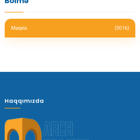
Bölmə
Məqalə
(5016)
Haqqımızda