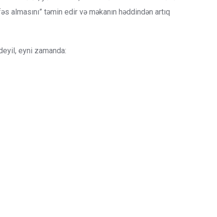
fəs almasını” təmin edir və məkanın həddindən artıq
deyil, eyni zamanda: