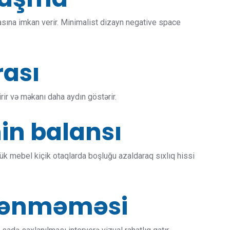
sına imkan verir. Minimalist dizayn negative space
rası
irir və məkanı daha aydın göstərir.
in balansı
k mebel kiçik otaqlarda boşluğu azaldaraq sıxlıq hissi
klənməməsi