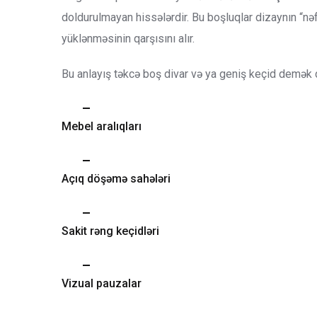
doldurulmayan hissələrdir. Bu boşluqlar dizaynın “nə
yüklənməsinin qarşısını alır.
Bu anlayış təkcə boş divar və ya geniş keçid demək 
Mebel aralıqları
Açıq döşəmə sahələri
Sakit rəng keçidləri
Vizual pauzalar