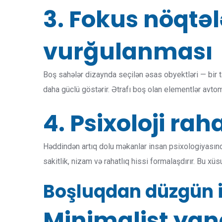
3. Fokus nöqtəl
vurğulanması
Boş sahələr dizaynda seçilən əsas obyektləri — bir t
daha güclü göstərir. Ətrafı boş olan elementlər avtom
4. Psixoloji raha
Həddindən artıq dolu məkanlar insan psixologiyasınd
sakitlik, nizam və rahatlıq hissi formalaşdırır. Bu xü
Boşluqdan düzgün is
Minimalist ya