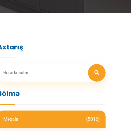
Axtarış
Bölmə
Məqalə
(5016)