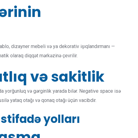
ərinin
ablo, dizayner mebeli və ya dekorativ işıqlandırmanı —
atik olaraq diqqət mərkəzinə çevrilir.
tlıq və sakitlik
a yorğunluq və gərginlik yarada bilər. Negative space isə
susilə yataq otağı və qonaq otağı üçün vacibdir.
tifadə yolları
naşma