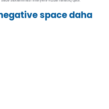
sadə saxlanılması interyerə vizual rahatlıq qatır.
negative space daha