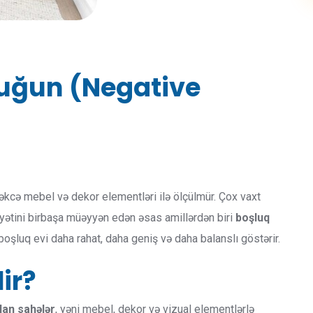
luğun (Negative
təkcə mebel və dekor elementləri ilə ölçülmür. Çox vaxt
yyətini birbaşa müəyyən edən əsas amillərdən biri
boşluq
 boşluq evi daha rahat, daha geniş və daha balanslı göstərir.
ir?
lan sahələr
, yəni mebel, dekor və vizual elementlərlə