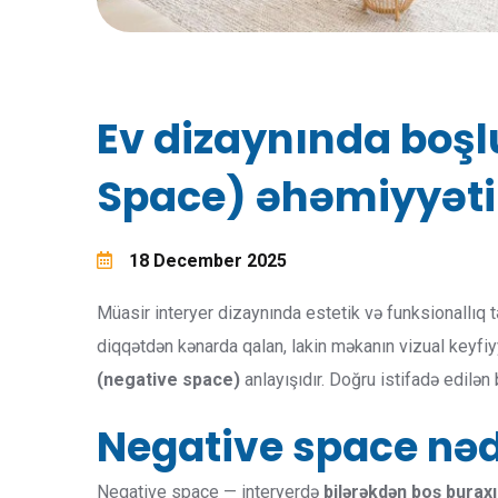
Ev dizaynında boş
Space) əhəmiyyəti
18 December 2025
Müasir interyer dizaynında estetik və funksionallıq 
diqqətdən kənarda qalan, lakin məkanın vizual keyfi
(negative space)
anlayışıdır. Doğru istifadə edilən
Negative space nəd
Negative space — interyerdə
bilərəkdən boş buraxı