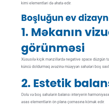
kimi elementləri də əhatə edir.
Boşluğun ev dizayn
1. Məkanın vizu
görünməsi
Xüsusilə kiçik mənzillərdə negative space düzgün tət
küncü doldurmaq əvəzinə müəyyən sahələri boş saxla
2. Estetik bal
Dolu və boş sahələrin balansı interyerin harmoniyasın
əsas elementlərin ön plana çıxmasına kömək edir.