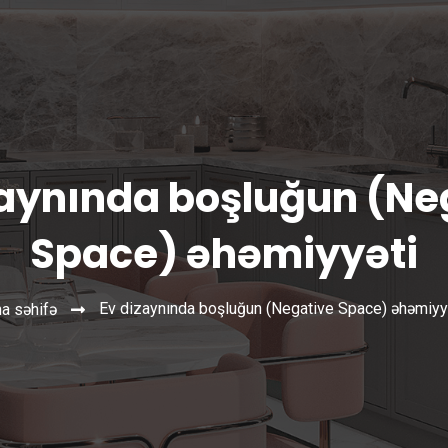
zaynında boşluğun (Ne
Space) əhəmiyyəti
Ev dizaynında boşluğun (Negative Space) əhəmiyy
a səhifə