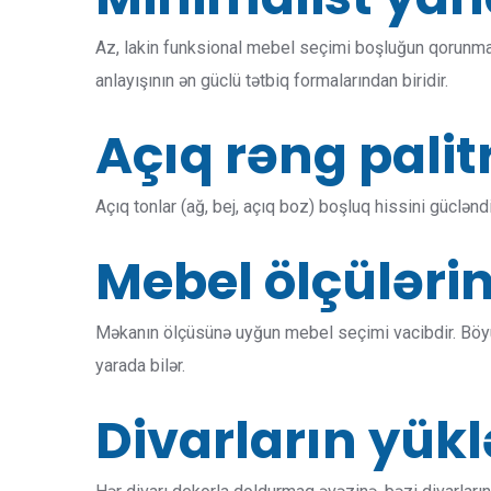
Az, lakin funksional mebel seçimi boşluğun qorunma
anlayışının ən güclü tətbiq formalarından biridir.
Açıq rəng palit
Açıq tonlar (ağ, bej, açıq boz) boşluq hissini güclənd
Mebel ölçülərin
Məkanın ölçüsünə uyğun mebel seçimi vacibdir. Böyü
yarada bilər.
Divarların yü