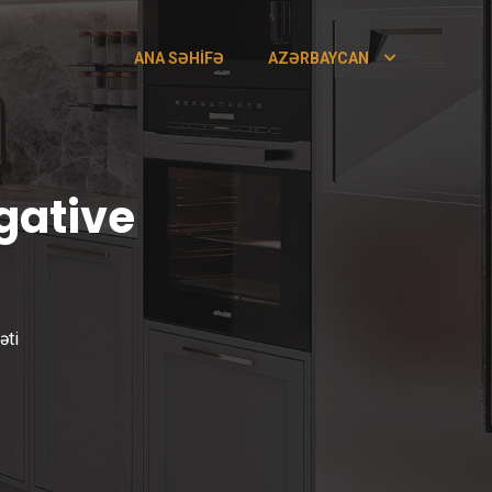
ANA SƏHIFƏ
AZƏRBAYCAN
gative
əti