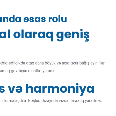
ında əsas rolu
al olaraq geniş
biq edildikdə otaq daha böyük və açıq təsir bağışlayır. Hər
maq göz üçün rahatlıq yaradır.
ans və harmoniya
ı formalaşdırır. Boşluq dizaynda vizual tarazlıq yaradır və