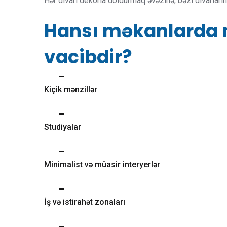
Hər divarı dekorla doldurmaq əvəzinə, bəzi divarların 
Hansı məkanlarda 
vacibdir?
Kiçik mənzillər
Studiyalar
Minimalist və müasir interyerlər
İş və istirahət zonaları