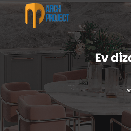
Ev di
An