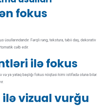
dən fokus
s üsullarındandır. Fərqli rəng, tekstura, təbii daş, dekorativ
vtomatik cəlb edir.
tləri ilə fokus
və ya yataq başlığı fokus nöqtəsi kimi istifadə oluna bilər.
ır.
 ilə vizual vurğu