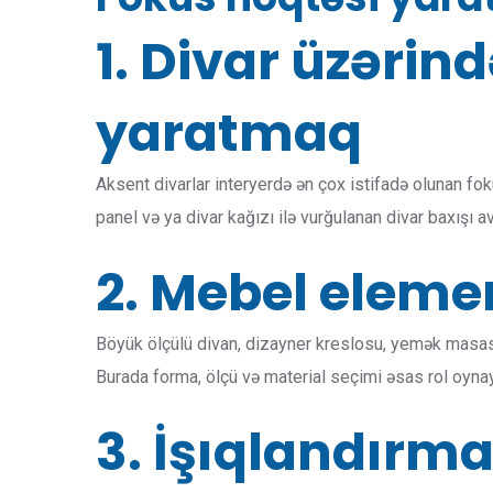
1. Divar üzərin
yaratmaq
Aksent divarlar interyerdə ən çox istifadə olunan foku
panel və ya divar kağızı ilə vurğulanan divar baxışı a
2. Mebel elemen
Böyük ölçülü divan, dizayner kreslosu, yemək masası 
Burada forma, ölçü və material seçimi əsas rol oynay
3. İşıqlandırma