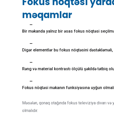
Fokus nöqtəsi yara
məqamlar
Bir məkanda yalnız bir əsas fokus nöqtəsi seçilmə
Digər elementlər bu fokus nöqtəsini dəstəkləməli
Rəng və material kontrastı ölçülü şəkildə tətbiq ol
Fokus nöqtəsi məkanın funksiyasına uyğun olmalı
Məsələn, qonaq otağında fokus televiziya divarı və y
olmalıdır.