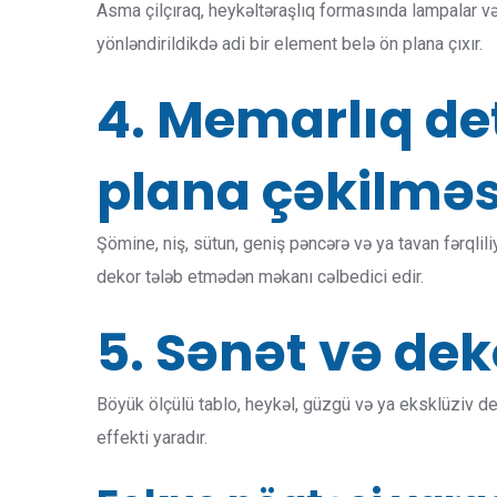
Asma çilçıraq, heykəltəraşlıq formasında lampalar və 
yönləndirildikdə adi bir element belə ön plana çıxır.
4. Memarlıq det
plana çəkilməs
Şömine, niş, sütun, geniş pəncərə və ya tavan fərqlili
dekor tələb etmədən məkanı cəlbedici edir.
5. Sənət və dek
Böyük ölçülü tablo, heykəl, güzgü və ya eksklüziv de
effekti yaradır.