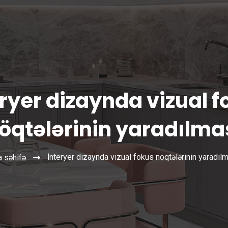
eryer dizaynda vizual f
öqtələrinin yaradılma
İnteryer dizaynda vizual fokus nöqtələrinin yaradıl
 səhifə