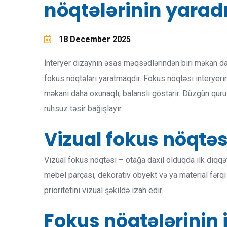
nöqtələrinin yarad
18 December 2025
İnteryer dizaynın əsas məqsədlərindən biri məkan dax
fokus nöqtələri yaratmaqdır. Fokus nöqtəsi interyerin
məkanı daha oxunaqlı, balanslı göstərir. Düzgün qu
ruhsuz təsir bağışlayır.
Vizual fokus nöqtəs
Vizual fokus nöqtəsi – otağa daxil olduqda ilk diqq
mebel parçası, dekorativ obyekt və ya material fərqi
prioritetini vizual şəkildə izah edir.
Fokus nöqtələrinin 