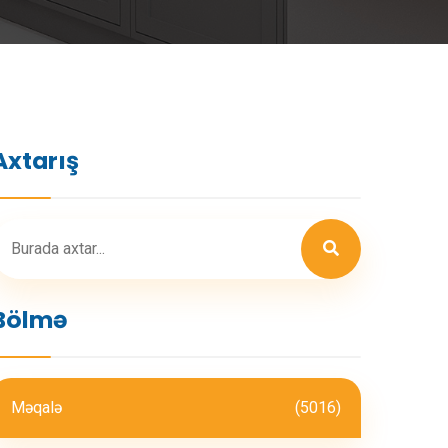
Axtarış
Bölmə
Məqalə
(5016)