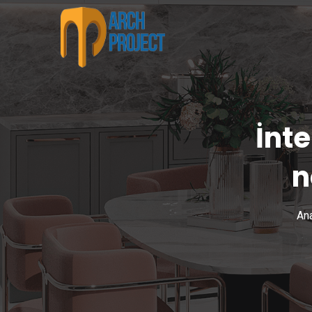
İnt
n
Ana