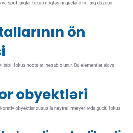
ya spot işıqlar fokus nöqtəsini gücləndirir. İşıq düzgün
allarının ön
i
yi təbii fokus nöqtələri hesab olunur. Bu elementlər əlavə
or obyektləri
korativ obyektlər xüsusilə neytral interyerlərdə güclü fokus