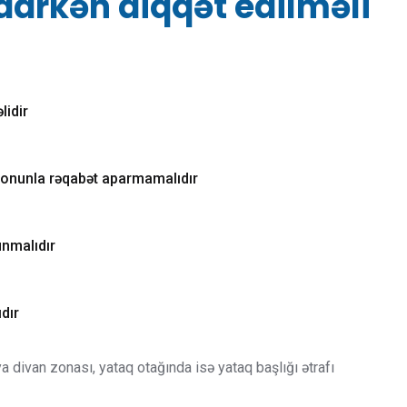
darkən diqqət edilməli
lidir
, onunla rəqabət aparmamalıdır
unmalıdır
dır
a divan zonası, yataq otağında isə yataq başlığı ətrafı