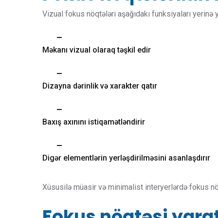
Vizual fokus nöqtələri aşağıdakı funksiyaları yerinə ye
Məkanı vizual olaraq təşkil edir
Dizayna dərinlik və xarakter qatır
Baxış axınını istiqamətləndirir
Digər elementlərin yerləşdirilməsini asanlaşdırır
Xüsusilə müasir və minimalist interyerlərdə fokus nö
Fokus nöqtəsi yara