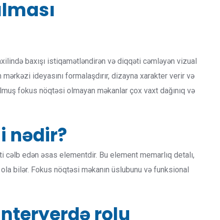
ılması
ilində baxışı istiqamətləndirən və diqqəti cəmləyən vizual
 mərkəzi ideyasını formalaşdırır, dizayna xarakter verir və
rulmuş fokus nöqtəsi olmayan məkanlar çox vaxt dağınıq və
i nədir?
əti cəlb edən əsas elementdir. Bu element memarlıq detalı,
 ola bilər. Fokus nöqtəsi məkanın üslubunu və funksional
interyerdə rolu