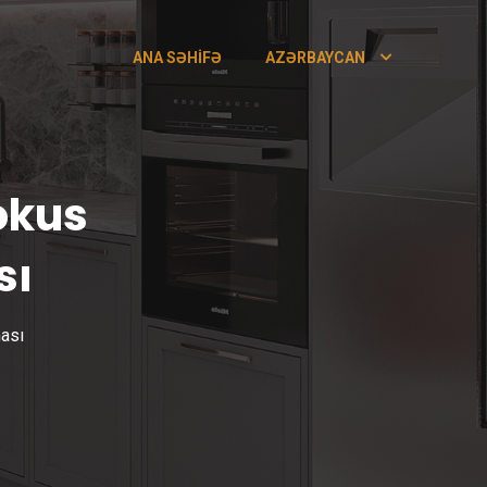
ANA SƏHIFƏ
AZƏRBAYCAN
okus
sı
ması