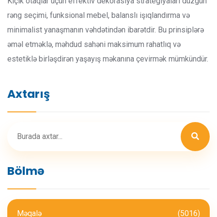
Kiçik otaqlar üçün effektiv dekorasiya strategiyaları düzgün
rəng seçimi, funksional mebel, balanslı işıqlandırma və
minimalist yanaşmanın vəhdətindən ibarətdir. Bu prinsiplərə
əməl etməklə, məhdud sahəni maksimum rahatlıq və
estetiklə birləşdirən yaşayış məkanına çevirmək mümkündür.
Axtarış
Bölmə
Məqalə
(5016)