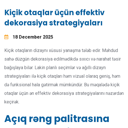
Kiçik otaqlar üçün effektiv
dekorasiya strategiyaları
18 December 2025
Kiçik otaqların dizaynı xüsusi yanaşma tələb edir. Məhdud
sahə düzgün dekorasiya edilmədikdə sıxıcı və narahat təsir
bağışlaya bilər. Lakin planlı seçimlər və ağıllı dizayn
strategiyaları ilə kiçik otaqları həm vizual olaraq geniş, həm
də funksional hala gətirmək mümkündür. Bu məqalədə kiçik
otaqlar üçün ən effektiv dekorasiya strategiyalarını nəzərdən
keçirək.
Açıq rəng palitrasına