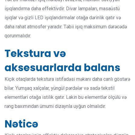
işıqlandırma daha effektivdir. Divar lampaları, masaüstü
işıqlar və gizli LED işıqlandırmalar otağa dərinlik qatır və
daha rahat atmosfer yaradır. Təbii işıq maksimum dərəcədə
qorunmalıdır.
Tekstura və
aksesuarlarda balans
Kiçik otaqlarda tekstura istifadəsi məkanı daha canlı göstərə
bilər. Yumşaq xalçalar, yüngül pərdələr və sadə tekstil
elementləri otağa istilik qatır. Lakin bu elementlər ölçülü və
rəng baxımından ümumi dizaynla uyğun olmalıdır.
Nəticə