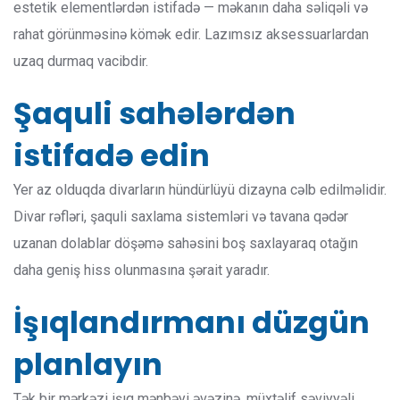
estetik elementlərdən istifadə — məkanın daha səliqəli və
rahat görünməsinə kömək edir. Lazımsız aksessuarlardan
uzaq durmaq vacibdir.
Şaquli sahələrdən
istifadə edin
Yer az olduqda divarların hündürlüyü dizayna cəlb edilməlidir.
Divar rəfləri, şaquli saxlama sistemləri və tavana qədər
uzanan dolablar döşəmə sahəsini boş saxlayaraq otağın
daha geniş hiss olunmasına şərait yaradır.
İşıqlandırmanı düzgün
planlayın
Tək bir mərkəzi işıq mənbəyi əvəzinə, müxtəlif səviyyəli