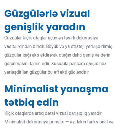
Güzgülərlə vizual
genişlik yaradın
Güzgülər kiçik otaqlar üçün ən təsirli dekorasiya
vasitələrindən biridir. Böyük və ya strateji yerləşdirilmiş
güzgülər işığı əks etdirərək otağın daha geniş və dərin
görünməsini təmin edir. Xüsusilə pəncərə qarşısında
yerləşdirilən güzgülər bu effekti gücləndirir.
Minimalist yanaşma
tətbiq edin
Kiçik otaqlarda artıq detal vizual qarışıqlıq yaradır.
Minimalist dekorasiya prinsipi — az, lakin funksional və