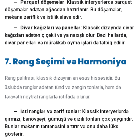
Parquet döşəmələr
: Klassik interyerlərdə parquet
döşəmələr adətən ağacdan hazırlanır. Bu döşəmələr,
məkana zəriflik və istilik əlavə edir.
Divar kağızları və panellər
: Klassik dizaynda divar
kağızları adətən çiçəkli və ya naxışlı olur. Bəzi hallarda,
divar panelləri və mürəkkəb oyma işləri də tətbiq edilir.
7.
Rəng Seçimi və Harmoniya
Rəng palitrası, klassik dizaynın ən əsas hissəsidir. Bu
üslubda rənglər adətən tünd və zəngin tonlarla, həm də
təravətli neytral rənglərlə istifadə olunur.
İsti rənglər və zərif tonlar
: Klassik interyerlərdə
qırmızı, bənövşəyi, gümüşü və qızılı tonları çox yaygındır.
Bunlar məkanın təntənəsini artırır və onu daha lüks
göstərir.