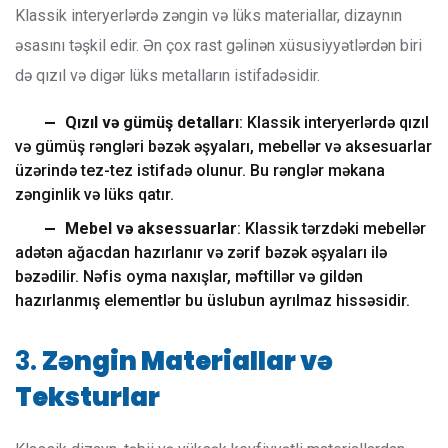
Klassik interyerlərdə zəngin və lüks materiallar, dizaynın
əsasını təşkil edir. Ən çox rast gəlinən xüsusiyyətlərdən biri
də qızıl və digər lüks metalların istifadəsidir.
Qızıl və gümüş detalları
: Klassik interyerlərdə qızıl
və gümüş rəngləri bəzək əşyaları, mebellər və aksesuarlar
üzərində tez-tez istifadə olunur. Bu rənglər məkana
zənginlik və lüks qatır.
Mebel və aksessuarlar
: Klassik tərzdəki mebellər
adətən ağacdan hazırlanır və zərif bəzək əşyaları ilə
bəzədilir. Nəfis oyma naxışlar, məftillər və gildən
hazırlanmış elementlər bu üslubun ayrılmaz hissəsidir.
3.
Zəngin Materiallar və
Teksturlar