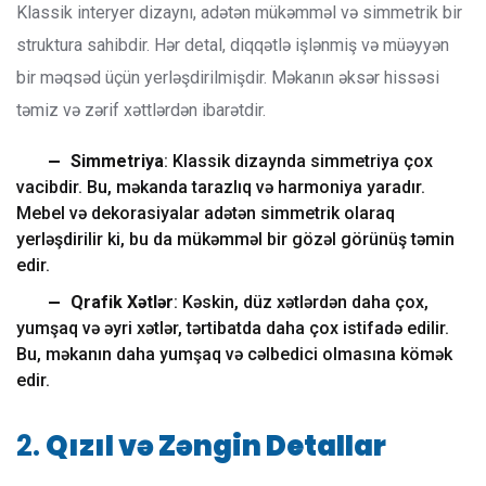
Klassik interyer dizaynı, adətən mükəmməl və simmetrik bir
struktura sahibdir. Hər detal, diqqətlə işlənmiş və müəyyən
bir məqsəd üçün yerləşdirilmişdir. Məkanın əksər hissəsi
təmiz və zərif xəttlərdən ibarətdir.
Simmetriya
: Klassik dizaynda simmetriya çox
vacibdir. Bu, məkanda tarazlıq və harmoniya yaradır.
Mebel və dekorasiyalar adətən simmetrik olaraq
yerləşdirilir ki, bu da mükəmməl bir gözəl görünüş təmin
edir.
Qrafik Xətlər
: Kəskin, düz xətlərdən daha çox,
yumşaq və əyri xətlər, tərtibatda daha çox istifadə edilir.
Bu, məkanın daha yumşaq və cəlbedici olmasına kömək
edir.
2.
Qızıl və Zəngin Detallar