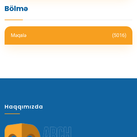
Bölmə
Məqalə
(5016)
Haqqımızda