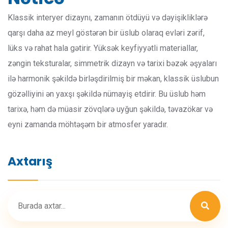
Klassik interyer dizaynı, zamanın ötdüyü və dəyişikliklərə
qarşı daha az meyl göstərən bir üslub olaraq evləri zərif,
lüks və rahat hala gətirir. Yüksək keyfiyyətli materiallar,
zəngin teksturalar, simmetrik dizayn və tarixi bəzək əşyaları
ilə harmonik şəkildə birləşdirilmiş bir məkan, klassik üslubun
gözəlliyini ən yaxşı şəkildə nümayiş etdirir. Bu üslub həm
tarixə, həm də müasir zövqlərə uyğun şəkildə, təvazökar və
eyni zamanda möhtəşəm bir atmosfer yaradır.
Axtarış