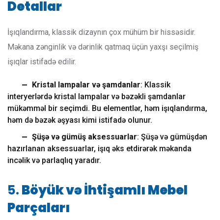
Detallar
İşıqlandırma, klassik dizaynın çox mühüm bir hissəsidir.
Məkana zənginlik və dərinlik qatmaq üçün yaxşı seçilmiş
işıqlar istifadə edilir.
Kristal lampalar və şamdanlar
: Klassik
interyerlərdə kristal lampalar və bəzəkli şamdanlar
mükəmməl bir seçimdi. Bu elementlər, həm işıqlandırma,
həm də bəzək əşyası kimi istifadə olunur.
Şüşə və gümüş aksessuarlar
: Şüşə və gümüşdən
hazırlanan aksessuarlar, işıq əks etdirərək məkanda
incəlik və parlaqlıq yaradır.
5.
Böyük və İhtişamlı Mebel
Parçaları