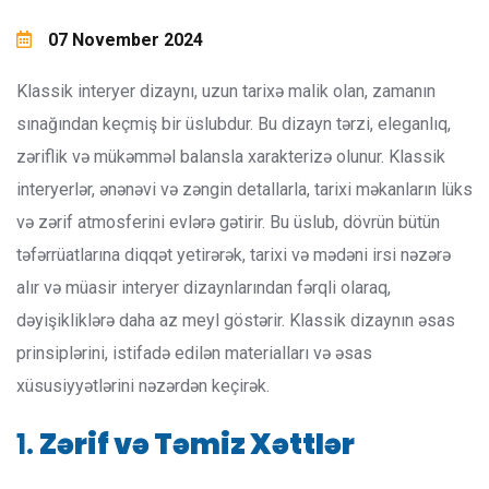
07 November 2024
Klassik interyer dizaynı, uzun tarixə malik olan, zamanın
sınağından keçmiş bir üslubdur. Bu dizayn tərzi, eleganlıq,
zəriflik və mükəmməl balansla xarakterizə olunur. Klassik
interyerlər, ənənəvi və zəngin detallarla, tarixi məkanların lüks
və zərif atmosferini evlərə gətirir. Bu üslub, dövrün bütün
təfərrüatlarına diqqət yetirərək, tarixi və mədəni irsi nəzərə
alır və müasir interyer dizaynlarından fərqli olaraq,
dəyişikliklərə daha az meyl göstərir. Klassik dizaynın əsas
prinsiplərini, istifadə edilən materialları və əsas
xüsusiyyətlərini nəzərdən keçirək.
1.
Zərif və Təmiz Xəttlər