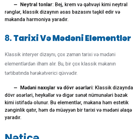
Neytral tonlar
: Bej, krem və qəhvəyi kimi neytral
rənglər, klassik dizaynın əsas bazasını təşkil edir və
məkanda harmoniya yaradır.
8.
Tarixi Və Mədəni Elementlər
Klassik interyer dizaynı, çox zaman tarixi və mədəni
elementlərdən ilham alır. Bu, bir çox klassik məkanın
tərtibatında hərəkətverici qüvvədir.
Mədəni naxışlar və dövr əsərləri
: Klassik dizaynda
dövr əsərləri, heykəllər və digər sənət nümunələri bəzək
kimi istifadə olunur. Bu elementlər, məkana həm estetik
zənginlik qatır, həm də müəyyən bir tarixi və mədəni əlaqə
yaradır.
Nəticə