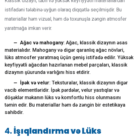
Klassik dizayn, təbii və yüksək keyfiyyətli materiallardan
istifadəni tələbinə uyğun olaraq diqqətlə seçilmişdir. Bu
materiallar həm vizual, həm də toxunuşla zəngin atmosfer
yaratmağa imkan verir.
Ağac və mahogany
: Ağac, klassik dizaynın əsas
materialıdır. Mahogany və digər qaranlıq ağac növləri,
lüks atmosfer yaratmaq üçün geniş istifadə edilir. Yüksək
keyfiyyətli ağacdan hazırlanan mebel parçaları, klassik
dizaynın şüurunda varlığını hiss etdirir.
İpək və velur
: Teksturalar, klassik dizaynın digər
vacib elementləridir. İpək pərdələr, velur yastıqlar və
döşəklər məkanın lüks və komfortlu hiss olunmasını
təmin edir. Bu materiallar həm də zəngin bir estetikaya
sahibdir.
4.
İşıqlandırma və Lüks