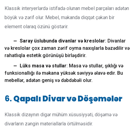
Klassik interyerlərdə istifadə olunan mebel parçaları adətən
böyük və zərif olur. Mebel, məkanda diqqət çəkən bir
element olaraq özünü göstərir.
Saray üslubunda divanlar və kreslolar
: Divanlar
və kreslolar çox zaman zərif oyma naxışlarla bəzədilir və
rahatlıqla estetik görünüşü birləşdirir.
Lüks masa və stullar
: Masa və stullar, şıklığı və
funksionallığı ilə məkana yüksək səviyyə əlavə edir. Bu
mebellər, adətən geniş və dəbdəbəli olur.
6.
Qapalı Divar və Döşəmələr
Klassik dizaynın digər mühüm xüsusiyyəti, döşəmə və
divarların zəngin materiallarla örtülməsidir.