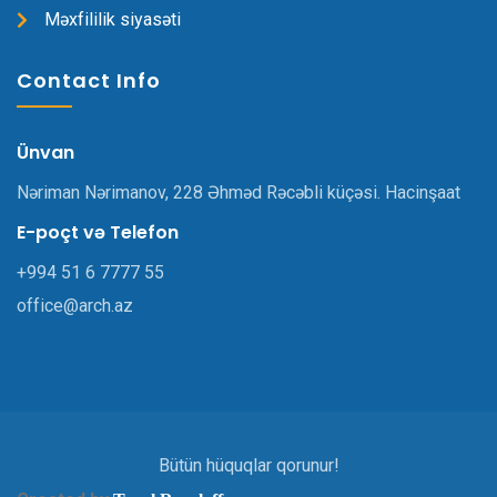
Məxfililik siyasəti
Contact Info
Ünvan
Nəriman Nərimanov, 228 Əhməd Rəcəbli küçəsi. Hacinşaat
E-poçt və Telefon
+994 51 6 7777 55
office@arch.az
Bütün hüquqlar qorunur!