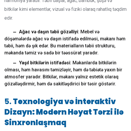
harmoniya yaradır. Təbii daşlar, ağac, bambuk, şüşə və
bitkilər kimi elementlər, vizual və fiziki olaraq rahatlıq təqdim
edir.
Ağac və daşın təbii gözəlliyi
: Mebel və
döşəmələrdə ağac və daşın istifadə edilməsi, məkanı həm
təbii, həm də şık edər. Bu materialların təbii strukturu,
məkanda təmiz və sadə bir təəssürat yaradır.
Yaşıl bitkilərin istifadəsi
: Məkanlarda bitkilərin
olması, həm havasını təmizləyir, həm də təbiətə yaxın bir
atmosfer yaradır. Bitkilər, məkanı yalnız estetik olaraq
gözəlləşdirmir, həm də sakitləşdirici bir təsir göstərir.
5.
Texnologiya və İnteraktiv
Dizayn: Modern Həyat Tərzi ilə
Sinxronlaşmaq