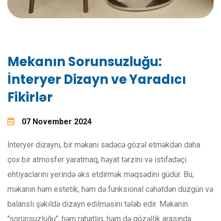
Mekanın Sorunsuzluğu:
İnteryer Dizayn ve Yaradıcı
Fikirlər
07 November 2024
İnteryer dizaynı, bir məkanı sadəcə gözəl etməkdən daha
çox bir atmosfer yaratmaq, həyat tərzini və istifadəçi
ehtiyaclarını yerində əks etdirmək məqsədini güdür. Bu,
məkanın həm estetik, həm də funksional cəhətdən düzgün və
balanslı şəkildə dizayn edilməsini tələb edir. Məkanın
"sorunsuzluğu", həm rahatlıq, həm də gözəllik arasında