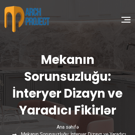
Mekanın
Sorunsuzluğu:
İnteryer Dizayn ve
Yaradıcı Fikirlər
Ana səhifə
Mekanın Sorunsuzluğu: İnteryer Dizayn ve Yaradıcı