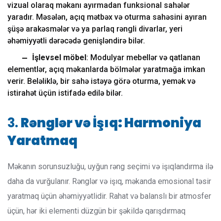
vizual olaraq məkanı ayırmadan funksional sahələr
yaradır. Məsələn, açıq mətbəx və oturma sahəsini ayıran
şüşə arakəsmələr və ya parlaq rəngli divarlar, yeri
əhəmiyyətli dərəcədə genişləndirə bilər.
İşlevsel möbel
: Modulyar mebellər və qatlanan
elementlər, açıq məkanlarda bölmələr yaratmağa imkan
verir. Beləliklə, bir sahə istəyə görə oturma, yemək və
istirahət üçün istifadə edilə bilər.
3.
Rənglər və İşıq: Harmoniya
Yaratmaq
Məkanın sorunsuzluğu, uyğun rəng seçimi və işıqlandırma ilə
daha da vurğulanır. Rənglər və işıq, məkanda emosional təsir
yaratmaq üçün əhəmiyyətlidir. Rahat və balanslı bir atmosfer
üçün, hər iki elementi düzgün bir şəkildə qarışdırmaq