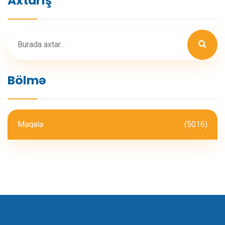
Axtarış
Bölmə
Məqalə
(5016)