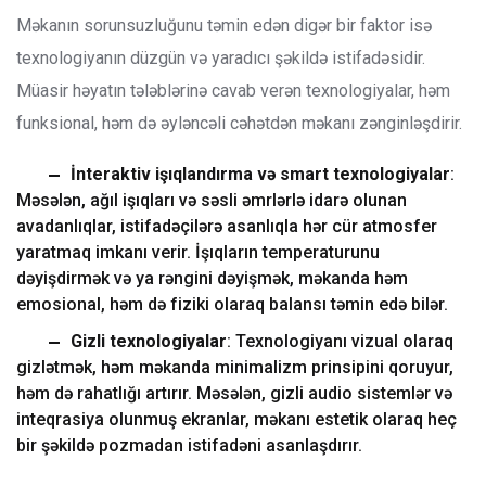
Məkanın sorunsuzluğunu təmin edən digər bir faktor isə
texnologiyanın düzgün və yaradıcı şəkildə istifadəsidir.
Müasir həyatın tələblərinə cavab verən texnologiyalar, həm
funksional, həm də əyləncəli cəhətdən məkanı zənginləşdirir.
İnteraktiv işıqlandırma və smart texnologiyalar
:
Məsələn, ağıl işıqları və səsli əmrlərlə idarə olunan
avadanlıqlar, istifadəçilərə asanlıqla hər cür atmosfer
yaratmaq imkanı verir. İşıqların temperaturunu
dəyişdirmək və ya rəngini dəyişmək, məkanda həm
emosional, həm də fiziki olaraq balansı təmin edə bilər.
Gizli texnologiyalar
: Texnologiyanı vizual olaraq
gizlətmək, həm məkanda minimalizm prinsipini qoruyur,
həm də rahatlığı artırır. Məsələn, gizli audio sistemlər və
inteqrasiya olunmuş ekranlar, məkanı estetik olaraq heç
bir şəkildə pozmadan istifadəni asanlaşdırır.