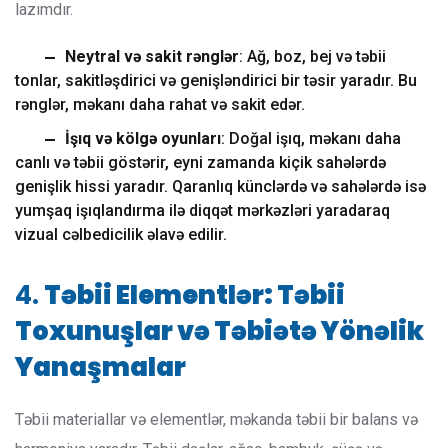
lazımdır.
Neytral və sakit rənglər
: Ağ, boz, bej və təbii
tonlar, sakitləşdirici və genişləndirici bir təsir yaradır. Bu
rənglər, məkanı daha rahat və sakit edər.
İşıq və kölgə oyunları
: Doğal işıq, məkanı daha
canlı və təbii göstərir, eyni zamanda kiçik sahələrdə
genişlik hissi yaradır. Qaranlıq künclərdə və sahələrdə isə
yumşaq işıqlandırma ilə diqqət mərkəzləri yaradaraq
vizual cəlbedicilik əlavə edilir.
4.
Təbii Elementlər: Təbii
Toxunuşlar və Təbiətə Yönəlik
Yanaşmalar
Təbii materiallar və elementlər, məkanda təbii bir balans və