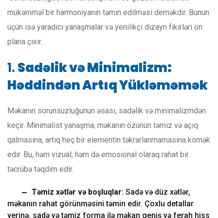
mükəmməl bir harmoniyanın təmin edilməsi deməkdir. Bunun
üçün isə yaradıcı yanaşmalar və yenilikçi dizayn fikirləri ön
plana çıxır.
1.
Sadəlik və Minimalizm:
Həddindən Artıq Yükləməmək
Məkanın sorunsuzluğunun əsası, sadəlik və minimalizmdən
keçir. Minimalist yanaşma, məkanın özünün təmiz və açıq
qalmasına, artıq heç bir elementin təkrarlanmamasına kömək
edir. Bu, həm vizual, həm də emosional olaraq rahat bir
təcrübə təqdim edir.
Təmiz xətlər və boşluqlar
: Sadə və düz xətlər,
məkanın rahat görünməsini təmin edir. Çoxlu detallar
yerinə, sadə və təmiz forma ilə məkan geniş və ferah hiss