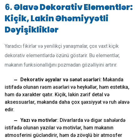
6.
Əlavə Dekorativ Elementlər:
Kiçik, Lakin Əhəmiyyətli
Dəyişikliklər
Yaradıcı fikirlər və yenilikçi yanaşmalar, çox vaxt kiçik
dekorativ elementlərdə özünü göstərir. Bu elementlər,
məkanın funksionallığını pozmadan gözəlliyini artırır.
Dekorativ əşyalar və sənət əsərləri
: Məkanda
istifadə olunan rəsm əsərləri və heykəllər, həm estetika,
həm də xarakter qatır. Kiçik, lakin zərif detal və
aksessuarlar, məkanda daha çox şəxsiyyət və ruh əlavə
edir.
Yazı və motivlər
: Divarlarda və digər sahələrdə
istifadə olunan yazılar və motivlər, həm məkanın
atmosferini gücləndirir, həm də zövqlü bir atmosfer