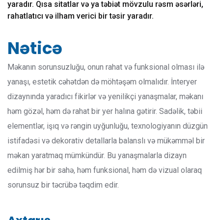
yaradır. Qısa sitatlar və ya təbiət mövzulu rəsm əsərləri,
rahatlatıcı və ilham verici bir təsir yaradır.
Nəticə
Məkanın sorunsuzluğu, onun rahat və funksional olması ilə
yanaşı, estetik cəhətdən də möhtəşəm olmalıdır. İnteryer
dizaynında yaradıcı fikirlər və yenilikçi yanaşmalar, məkanı
həm gözəl, həm də rahat bir yer halına gətirir. Sadəlik, təbii
elementlər, işıq və rəngin uyğunluğu, texnologiyanın düzgün
istifadəsi və dekorativ detallarla balanslı və mükəmməl bir
məkan yaratmaq mümkündür. Bu yanaşmalarla dizayn
edilmiş hər bir sahə, həm funksional, həm də vizual olaraq
sorunsuz bir təcrübə təqdim edir.