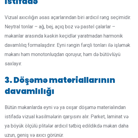
istifadə
Vizual axıcılığın əsas açarlarından biri ardıcıl rəng seçimidir.
Neytral tonlar – ağ, bej, açıq boz və pastel çalarlar –
məkanlar arasında kəskin keçidlər yaratmadan harmonik
davamlılıq formalaşdırır. Eyni rəngin fərqli tonları ilə işləmək
məkanı həm monotonluqdan qoruyur, həm də bütövlüyü
saxlayır.
3. Döşəmə materiallarının
davamlılığı
Bütün məkanlarda eyni və ya oxşar döşəmə materialından
istifadə vizual kəsilmələrin qarşısını alır. Parket, laminat və
ya böyük ölçülü plitələr ardıcıl tətbiq edildikdə məkan daha
uzun, geniş və axıcı görünür.