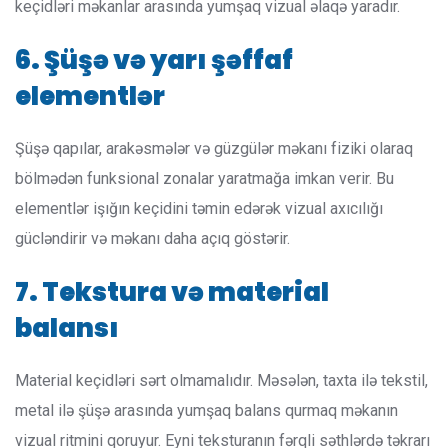
keçidləri məkanlar arasında yumşaq vizual əlaqə yaradır.
6. Şüşə və yarı şəffaf
elementlər
Şüşə qapılar, arakəsmələr və güzgülər məkanı fiziki olaraq
bölmədən funksional zonalar yaratmağa imkan verir. Bu
elementlər işığın keçidini təmin edərək vizual axıcılığı
gücləndirir və məkanı daha açıq göstərir.
7. Tekstura və material
balansı
Material keçidləri sərt olmamalıdır. Məsələn, taxta ilə tekstil,
metal ilə şüşə arasında yumşaq balans qurmaq məkanın
vizual ritmini qoruyur. Eyni teksturanın fərqli səthlərdə təkrarı