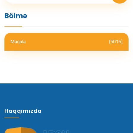
Bölmə
Məqalə
(5016)
Haqqımızda