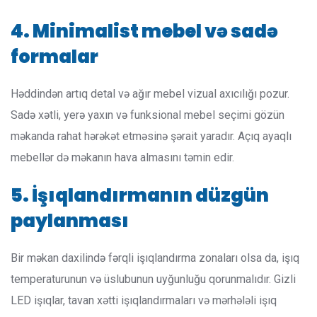
4. Minimalist mebel və sadə
formalar
Həddindən artıq detal və ağır mebel vizual axıcılığı pozur.
Sadə xətli, yerə yaxın və funksional mebel seçimi gözün
məkanda rahat hərəkət etməsinə şərait yaradır. Açıq ayaqlı
mebellər də məkanın hava almasını təmin edir.
5. İşıqlandırmanın düzgün
paylanması
Bir məkan daxilində fərqli işıqlandırma zonaları olsa da, işıq
temperaturunun və üslubunun uyğunluğu qorunmalıdır. Gizli
LED işıqlar, tavan xətti işıqlandırmaları və mərhələli işıq