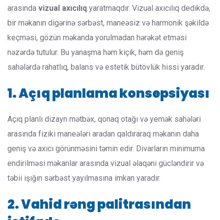
arasında
vizual axıcılıq
yaratmaqdır. Vizual axıcılıq dedikdə,
bir məkanın digərinə sərbəst, maneəsiz və harmonik şəkildə
keçməsi, gözün məkanda yorulmadan hərəkət etməsi
nəzərdə tutulur. Bu yanaşma həm kiçik, həm də geniş
sahələrdə rahatlıq, balans və estetik bütövlük hissi yaradır.
1. Açıq planlama konsepsiyası
Açıq planlı dizayn mətbəx, qonaq otağı və yemək sahələri
arasında fiziki maneələri aradan qaldıraraq məkanın daha
geniş və axıcı görünməsini təmin edir. Divarların minimuma
endirilməsi məkanlar arasında vizual əlaqəni gücləndirir və
təbii işığın sərbəst yayılmasına imkan yaradır.
2. Vahid rəng palitrasından