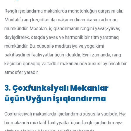
Rəngli işıqlandırma məkanlarda monotonluğun qarşısını alır.
Müxtəlif rəng keçidləri ilə məkanın dinamikasını artırmaq
mümkündür. Məsələn, işıqlandırmanın rəngini yavaş-yavaş
dəyişdirərək, otaqda yavaş və harmonik bir ritm yaratmaq
mümkündür. Bu, xüsusilə meditasiya və yoga kimi
sakitləşdirici fəaliyyətlər üçün idealdır. Eyni zamanda, rəng
keçidləri qonaqlıq və tədbir məkanlarında xüsusi əyləncəli bir
atmosfer yaradır.
3.
Çoxfunksiyalı Məkanlar
üçün Uyğun İşıqlandırma
Çoxfunksiyalı məkanlarda işıqlandırma xüsusilə vacibdir. Hər
bir məkanda müxtəlif fəaliyyətlər üçün fərqli işıqlandırmaya