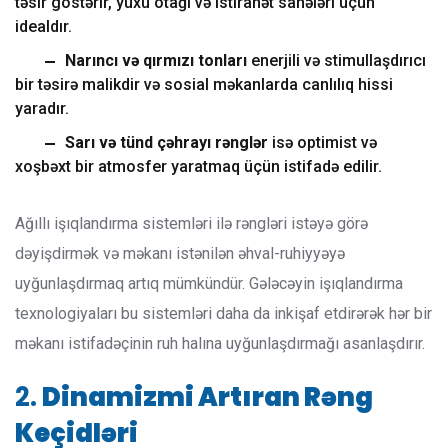
təsir göstərir, yuxu otağı və istirahət sahələri üçün
idealdır.
Narıncı və qırmızı tonları
enerjili və stimullaşdırıcı
bir təsirə malikdir və sosial məkanlarda canlılıq hissi
yaradır.
Sarı və tünd çəhrayı rənglər
isə optimist və
xoşbəxt bir atmosfer yaratmaq üçün istifadə edilir.
Ağıllı işıqlandırma sistemləri ilə rəngləri istəyə görə
dəyişdirmək və məkanı istənilən əhval-ruhiyyəyə
uyğunlaşdırmaq artıq mümkündür. Gələcəyin işıqlandırma
texnologiyaları bu sistemləri daha da inkişaf etdirərək hər bir
məkanı istifadəçinin ruh halına uyğunlaşdırmağı asanlaşdırır.
2.
Dinamizmi Artıran Rəng
Keçidləri