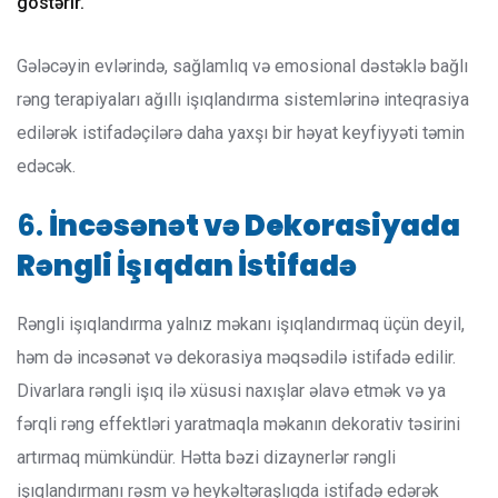
göstərir.
Gələcəyin evlərində, sağlamlıq və emosional dəstəklə bağlı
rəng terapiyaları ağıllı işıqlandırma sistemlərinə inteqrasiya
edilərək istifadəçilərə daha yaxşı bir həyat keyfiyyəti təmin
edəcək.
6.
İncəsənət və Dekorasiyada
Rəngli İşıqdan İstifadə
Rəngli işıqlandırma yalnız məkanı işıqlandırmaq üçün deyil,
həm də incəsənət və dekorasiya məqsədilə istifadə edilir.
Divarlara rəngli işıq ilə xüsusi naxışlar əlavə etmək və ya
fərqli rəng effektləri yaratmaqla məkanın dekorativ təsirini
artırmaq mümkündür. Hətta bəzi dizaynerlər rəngli
işıqlandırmanı rəsm və heykəltəraşlıqda istifadə edərək