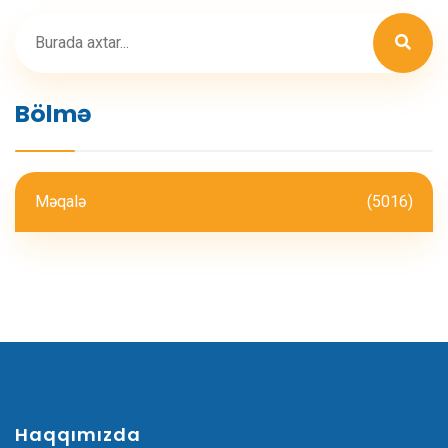
Bölmə
Məqalə
(5016)
Haqqımızda