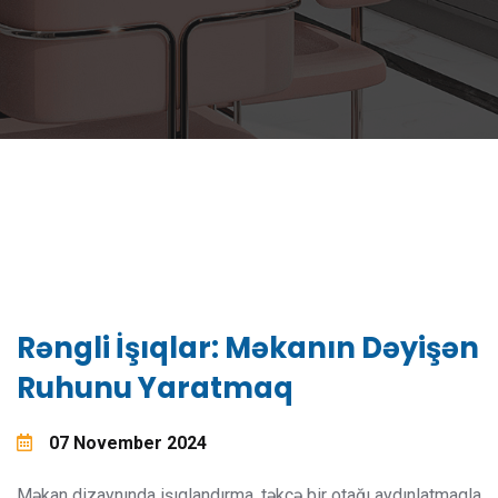
Rəngli İşıqlar: Məkanın Dəyişən
Ruhunu Yaratmaq
07 November 2024
Məkan dizaynında işıqlandırma, təkcə bir otağı aydınlatmaqla