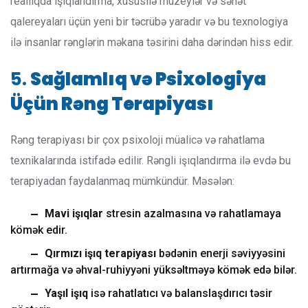
reallıqda işıqlandırma, xüsusilə muzeylər və sənət
qalereyaları üçün yeni bir təcrübə yaradır və bu texnologiya
ilə insanlar rənglərin məkana təsirini daha dərindən hiss edir.
5.
Sağlamlıq və Psixologiya
Üçün Rəng Terapiyası
Rəng terapiyası bir çox psixoloji müalicə və rahatlama
texnikalarında istifadə edilir. Rəngli işıqlandırma ilə evdə bu
terapiyadan faydalanmaq mümkündür. Məsələn:
Mavi işıqlar
stresin azalmasına və rahatlamaya
kömək edir.
Qırmızı işıq terapiyası
bədənin enerji səviyyəsini
artırmağa və əhval-ruhiyyəni yüksəltməyə kömək edə bilər.
Yaşıl işıq
isə rahatlatıcı və balanslaşdırıcı təsir