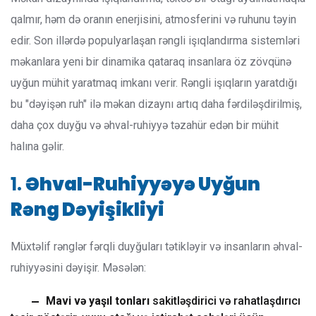
qalmır, həm də oranın enerjisini, atmosferini və ruhunu təyin
edir. Son illərdə populyarlaşan rəngli işıqlandırma sistemləri
məkanlara yeni bir dinamika qataraq insanlara öz zövqünə
uyğun mühit yaratmaq imkanı verir. Rəngli işıqların yaratdığı
bu "dəyişən ruh" ilə məkan dizaynı artıq daha fərdiləşdirilmiş,
daha çox duyğu və əhval-ruhiyyə təzahür edən bir mühit
halına gəlir.
1.
Əhval-Ruhiyyəyə Uyğun
Rəng Dəyişikliyi
Müxtəlif rənglər fərqli duyğuları tətikləyir və insanların əhval-
ruhiyyəsini dəyişir. Məsələn:
Mavi və yaşıl tonları
sakitləşdirici və rahatlaşdırıcı