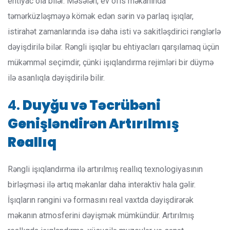
ehtiyac ola bilər. Məsələn, ev ofis məkanında
təmərküzləşməyə kömək edən sərin və parlaq işıqlar,
istirahət zamanlarında isə daha isti və sakitləşdirici rənglərlə
dəyişdirilə bilər. Rəngli işıqlar bu ehtiyacları qarşılamaq üçün
mükəmməl seçimdir, çünki işıqlandırma rejimləri bir düymə
ilə asanlıqla dəyişdirilə bilir.
4.
Duyğu və Təcrübəni
Genişləndirən Artırılmış
Reallıq
Rəngli işıqlandırma ilə artırılmış reallıq texnologiyasının
birləşməsi ilə artıq məkanlar daha interaktiv hala gəlir.
İşıqların rəngini və formasını real vaxtda dəyişdirərək
məkanın atmosferini dəyişmək mümkündür. Artırılmış